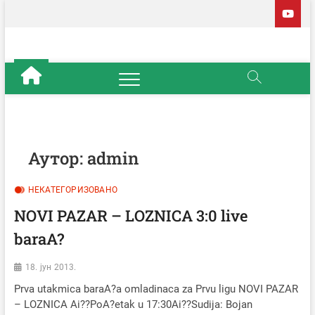
Skip
to
content
Fudbalski
OFFICIAL
klub Loznica
Аутор:
admin
НЕКАТЕГОРИЗОВАНО
NOVI PAZAR – LOZNICA 3:0 live
baraA?
18. јун 2013.
Prva utakmica baraA?a omladinaca za Prvu ligu NOVI PAZAR
– LOZNICA Ai??PoA?etak u 17:30Ai??Sudija: Bojan