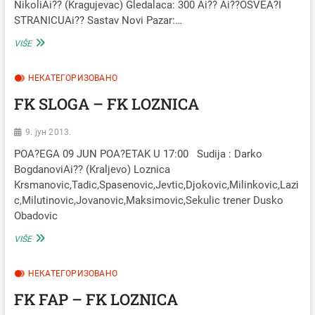
NikoliAi?? (Kragujevac) Gledalaca: 300 Ai?? Ai??OSVEA?I
STRANICUAi?? Sastav Novi Pazar:…
NOVI
VIŠE
PAZAR
–
НЕКАТЕГОРИЗОВАНО
LOZNICA
3:0
FK SLOGA – FK LOZNICA
LIVE
BARAA?
9. јун 2013.
POA?EGA 09 JUN POA?ETAK U 17:00 Sudija : Darko
BogdanoviAi?? (Kraljevo) Loznica
Krsmanovic,Tadic,Spasenovic,Jevtic,Djokovic,Milinkovic,Lazi
c,Milutinovic,Jovanovic,Maksimovic,Sekulic trener Dusko
Obadovic
FK
VIŠE
SLOGA
–
НЕКАТЕГОРИЗОВАНО
FK
LOZNICA
FK FAP – FK LOZNICA