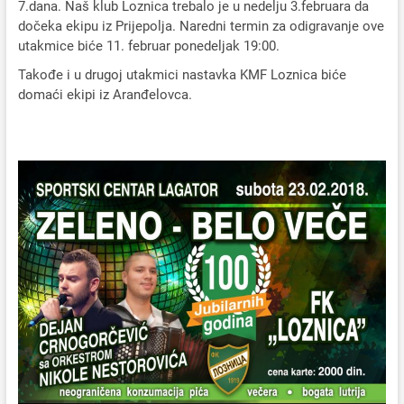
7.dana. Naš klub Loznica trebalo je u nedelju 3.februara da
dočeka ekipu iz Prijepolja. Naredni termin za odigravanje ove
utakmice biće 11. februar ponedeljak 19:00.
Takođe i u drugoj utakmici nastavka KMF Loznica biće
domaći ekipi iz Aranđelovca.