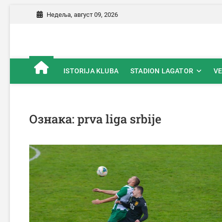
Skip
Недеља, август 09, 2026
to
content
Fudbalski klub Loznica
OFFICIAL
ISTORIJA KLUBA
STADION LAGATOR
VE
Ознака:
prva liga srbije