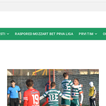
STI
RASPORED MOZZART BET PRVA LIGA
PRVI TIM
O