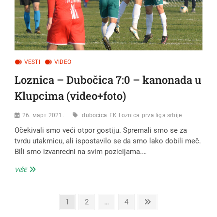
VESTI
VIDEO
Loznica – Dubočica 7:0 – kanonada u
Klupcima (video+foto)
26. март 2021.
dubocica
FK Loznica
prva liga srbije
Očekivali smo veći otpor gostiju. Spremali smo se za
tvrdu utakmicu, ali ispostavilo se da smo lako dobili meč.
Bili smo izvanredni na svim pozicijama.…
LOZNICA
VIŠE
–
DUBOČICA
7:0
Page
Page
Page
Next
1
2
…
4
–
page
KANONADA