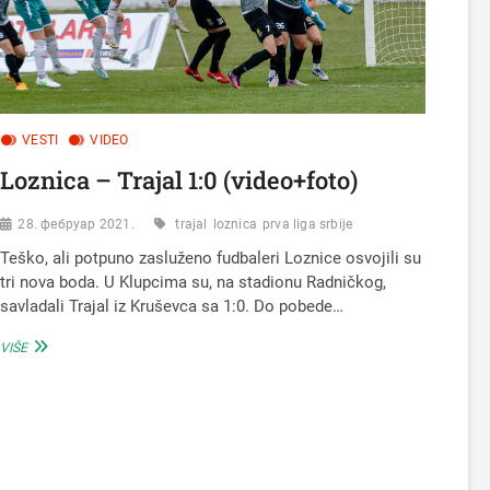
VESTI
VIDEO
Loznica – Trajal 1:0 (video+foto)
28. фебруар 2021.
trajal
loznica
prva liga srbije
Teško, ali potpuno zasluženo fudbaleri Loznice osvojili su
tri nova boda. U Klupcima su, na stadionu Radničkog,
savladali Trajal iz Kruševca sa 1:0. Do pobede…
LOZNICA
VIŠE
–
TRAJAL
1:0
(VIDEO+FOTO)