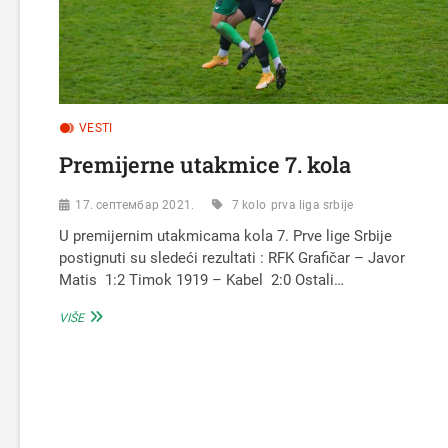
VESTI
Premijerne utakmice 7. kola
17. септембар 2021.
7 kolo
prva liga srbije
U premijernim utakmicama kola 7. Prve lige Srbije
postignuti su sledeći rezultati : RFK Grafičar – Javor
Matis 1:2 Timok 1919 – Kabel 2:0 Ostali…
PREMIJERNE
VIŠE
UTAKMICE
7.
KOLA
Пагинација
чланака